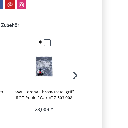
Zubehör
ro
KWC Corona Chrom-Metallgriff
KWC Corona Chrom-Meta
ROT-Punkt "Warm" Z.503.008
BLAU-Punkt "Kalt" Z.5
für Gastro-Griffarmaturen
für Gastro-Griffarma
28,00 € *
28,00 € *