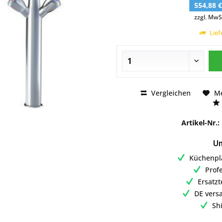
554,88 
zzgl. MwS
Lief
Vergleichen
M
Artikel-Nr.:
Un
Küchenpl
Prof
Ersatzt
DE vers
Sh