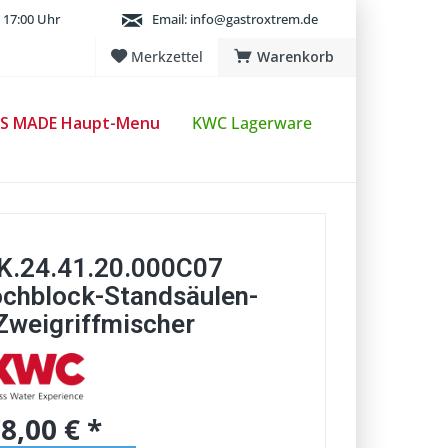
 17:00 Uhr
Email:
info@gastroxtrem.de
Merkzettel
Warenkorb
S MADE Haupt-Menu
KWC Lagerware
K.24.41.20.000C07
chblock-Standsäulen-
Zweigriffmischer
8,00 € *