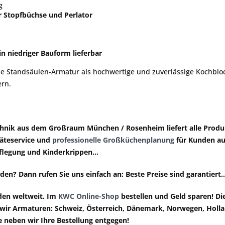
ng
r Stopfbüchse und Perlator
 niedriger Bauform lieferbar
ese Standsäulen-Armatur als hochwertige und zuverlässige Kochbl
rn.
chnik aus dem Großraum München / Rosenheim liefert
alle Produ
räteservice und
professionelle Großküchenplanung
für Kunden au
pflegung und Kinderkrippen...
en? Dann rufen Sie uns einfach an: Beste Preise sind garantiert..
den weltweit
. Im
KWC Online-Shop
bestellen und
Geld sparen
! D
h wir Armaturen: Schweiz, Österreich, Dänemark, Norwegen, Hollan
 neben wir Ihre Bestellung entgegen!