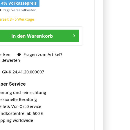
€ 4% Vorkassepreis
t.
zzgl. Versandkosten
erzeit 3 - 5 Werktage
In den
Warenkorb
erken
Fragen zum Artikel?
Bewerten
GX-K.24.41.20.000C07
ser Service
anung und -einrichtung
essionelle Beratung
eile & Vor-Ort-Service
andkostenfrei ab 500 €
ipping worldwide