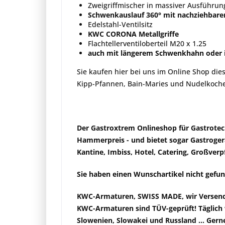
Zweigriffmischer in massiver Ausführu
Schwenkauslauf 360° mit nachziehbare
Edelstahl-Ventilsitz
KWC CORONA Metallgriffe
Flachtellerventiloberteil M20 x 1.25
auch mit längerem Schwenkhahn oder in
Sie kaufen hier bei uns im Online Shop di
Kipp-Pfannen, Bain-Maries und Nudelkoche
Der Gastroxtrem Onlineshop für Gastrote
Hammerpreis
- und bietet sogar Gastroge
Kantine, Imbiss, Hotel, Catering, Großver
Sie haben einen Wunschartikel nicht gefund
KWC-Armaturen, SWISS MADE, wir
Versen
KWC-
Armaturen sind TÜV-geprüft
! Täglic
Slowenien, Slowakei und Russland ...
Gerne