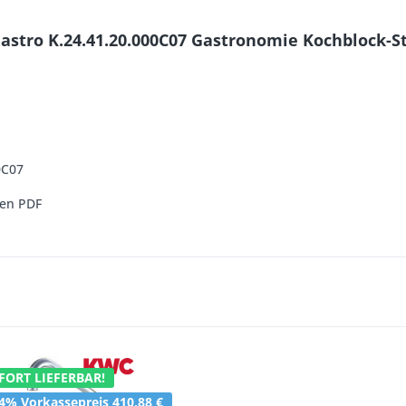
astro K.24.41.20.000C07 Gastronomie Kochblock-S
0C07
ren PDF
FORT LIEFERBAR!
4% Vorkassepreis 410,88 €