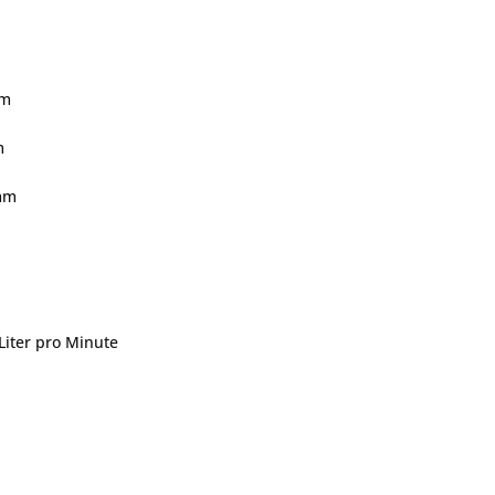
cm
m
mm
Liter pro Minute