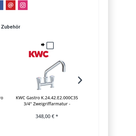
Zubehör
ro
KWC Gastro K.24.42.E2.000C35
KWC Corona Chrom-Meta
3/4" Zweigriffarmatur -
ROT-Punkt "Warm" Z.5
Zweiloch - leicht erhöhter
für Gastro-Griffarma
Auslauf - gerad
348,00 € *
28,00 € *