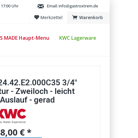
 17:00 Uhr
Email:
info@gastroxtrem.de
Merkzettel
Warenkorb
S MADE Haupt-Menu
KWC Lagerware
24.42.E2.000C35 3/4"
ur - Zweiloch - leicht
Auslauf - gerad
8,00 € *