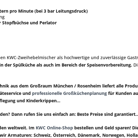
ern pro Minute (bei 3 bar Leitungsdruck)
rung
 Stopfbüchse und Perlator
esen KWC-Zweihebelmischer als hochwertige und zuverlässige Gast
in der Spülküche als auch im Bereich der Speisenvorbereitung.
Di
chnik aus dem Großraum München / Rosenheim liefert
alle Produ
räteservice und
professionelle Großküchenplanung
für Kunden au
pflegung und Kinderkrippen...
en? Dann rufen Sie uns einfach an: Beste Preise sind garantiert..
den weltweit
. Im
KWC Online-Shop
bestellen und
Geld sparen
! D
h wir Armaturen: Schweiz, Österreich, Dänemark, Norwegen, Hollan