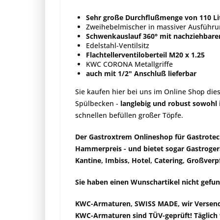
Sehr große Durchflußmenge von 110 Lit
Zweihebelmischer in massiver Ausfüh
Schwenkauslauf 360° mit nachziehbarer
Edelstahl-Ventilsitz
Flachtellerventiloberteil M20 x 1.25
KWC CORONA Metallgriffe
auch mit 1/2" Anschluß lieferbar
Sie kaufen hier bei uns im Online Shop di
Spülbecken -
langlebig und robust sowohl 
schnellen befüllen großer Töpfe.
Der Gastroxtrem Onlineshop für Gastrote
Hammerpreis
- und bietet sogar Gastroge
Kantine, Imbiss, Hotel, Catering, Großver
Sie haben einen Wunschartikel nicht gefund
KWC-Armaturen, SWISS MADE, wir
Versen
KWC-
Armaturen sind TÜV-geprüft
! Täglic