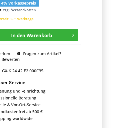
€ 4% Vorkassepreis
t.
zzgl. Versandkosten
erzeit 3 - 5 Werktage
In den
Warenkorb
erken
Fragen zum Artikel?
Bewerten
GX-K.24.42.E2.000C35
ser Service
anung und -einrichtung
essionelle Beratung
eile & Vor-Ort-Service
andkostenfrei ab 500 €
ipping worldwide