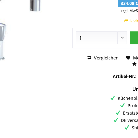
334,08 
zzgl. MwS
Lief
Vergleichen
M
Artikel-Nr.:
Un
Küchenpl
Prof
Ersatzt
DE vers
Sh